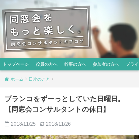
トップページ
役員の方へ
幹事の方へ
参加者の方へ
プライ
ホーム
日常のこと
ブランコをずーっとしていた日曜日。
【同窓会コンサルタントの休日】
2018/11/25
2018/11/26