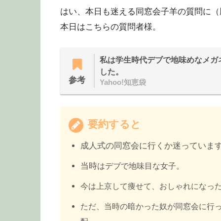
はい、本日も迷える同窓会子羊の質問に（
本日はこちらの質問者様。
私は学生時代デブで地味めなメガ
した。
参考
Yahoo!知恵袋
要約すると
成人式の同窓会に行くか迷っていま
当時
はデブで地味目な女子。
今は上京して痩せて、おしゃれになっ
ただ、当時の暗かった奴が同窓会に行