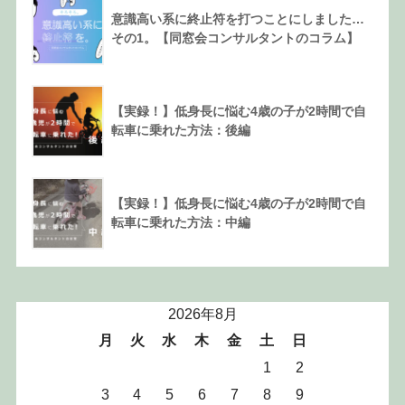
意識高い系に終止符を打つことにしました…
その1。【同窓会コンサルタントのコラム】
【実録！】低身長に悩む4歳の子が2時間で自
転車に乗れた方法：後編
【実録！】低身長に悩む4歳の子が2時間で自
転車に乗れた方法：中編
2026年8月
月
火
水
木
金
土
日
1
2
3
4
5
6
7
8
9