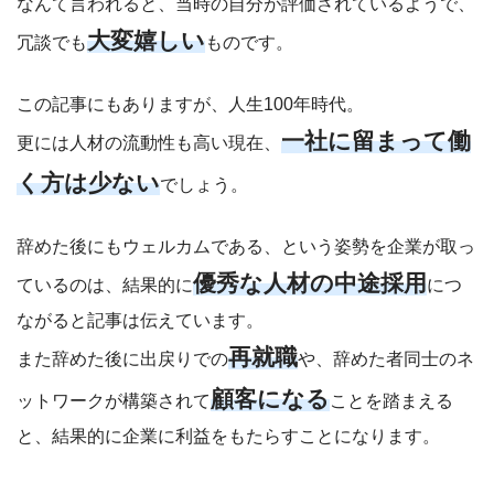
なんて言われると、当時の自分が評価されているようで、
大変嬉しい
冗談でも
ものです。
この記事にもありますが、人生100年時代。
一社に留まって働
更には人材の流動性も高い現在、
く方は少ない
でしょう。
辞めた後にもウェルカムである、という姿勢を企業が取っ
優秀な人材の中途採用
ているのは、結果的に
につ
ながると記事は伝えています。
再就職
また辞めた後に出戻りでの
や、辞めた者同士のネ
顧客になる
ットワークが構築されて
ことを踏まえる
と、結果的に企業に利益をもたらすことになります。