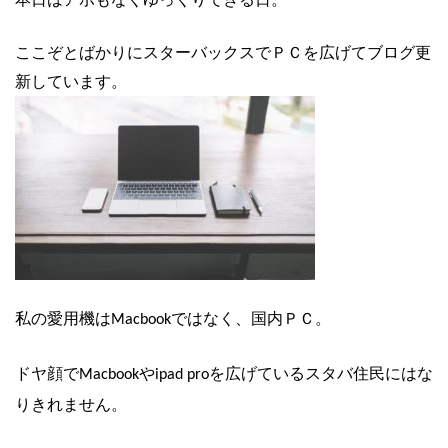
ここぞとばかりにスターバックスでＰＣを広げてブログ更
新しています。
私の愛用機は
ではなく、国内ＰＣ。
Macbook
ドヤ顔で
や
を広げているスタバ住民にはな
Macbook
ipad pro
りきれません。