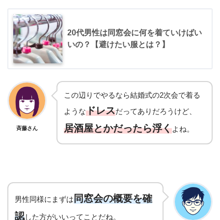
20代男性は同窓会に何を着ていけばい
いの？【避けたい服とは？】
この辺りでやるなら結婚式の2次会で着る
ドレス
ような
だってありだろうけど、
居酒屋とかだったら浮く
よね。
斉藤さん
同窓会の概要を確
男性同様にまずは
認
した方がいいってことだね。