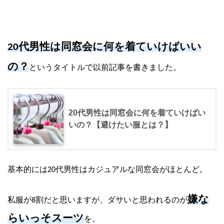
代男性は同窓会に何を着ていけばいい
20
の？
というタイトルで以前記事を書きました。
20代男性は同窓会に何を着ていけばい
いの？【避けたい服とは？】
基本的には
代男性はカジュアルな同窓会がほとんど。
20
嫌な
私服が
割だと思いますが、ダサいと思われるのが
8
らいっそスーツ
を。